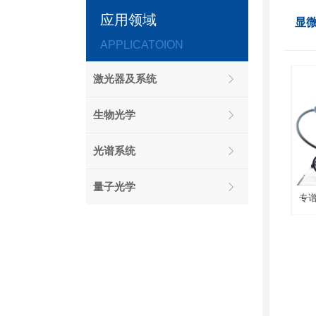
应用领域
显
APPLICATOION
激光器及系统
ꁕ
生物光学
ꁕ
光谱系统
ꁕ
量子光学
ꁕ
专谱
统